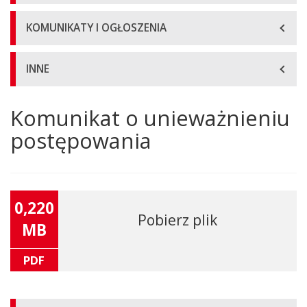
KOMUNIKATY I OGŁOSZENIA
INNE
Komunikat o unieważnieniu
Główna
treść
postępowania
strony
0,220
Pobierz plik
MB
PDF