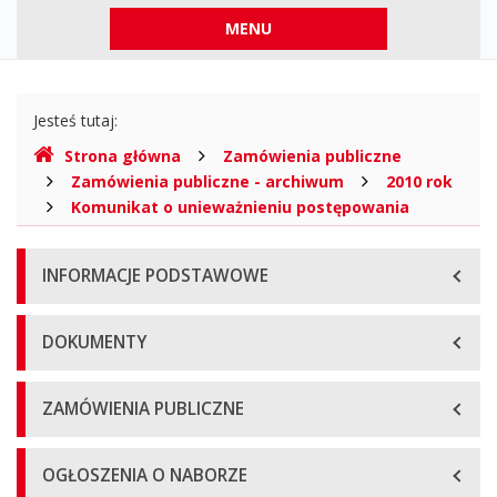
Menu
MENU
górne
Gdzie
Jesteś tutaj:
jesteśmy
Strona główna
Zamówienia publiczne
Zamówienia publiczne - archiwum
2010 rok
Komunikat o unieważnieniu postępowania
Menu
INFORMACJE PODSTAWOWE
główne
DOKUMENTY
ZAMÓWIENIA PUBLICZNE
OGŁOSZENIA O NABORZE