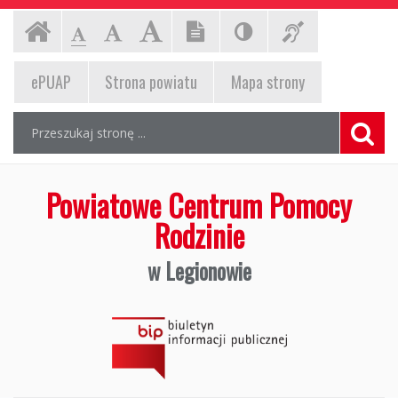
Powiatowe
Ustawienia
Czcionka,
Strona
-
-
-
jej
strony
Czcionka
Czcionka
Czcionka
Centrum
rozmiar
główna
standardowa
powiększona
duża
EPUAP,
na
ePUAP
Strona powiatu
Mapa
strony
Pomocy
stronie:
strona
Wyszukiwarka
Rodzinie
Wyszukiwana
Formularz
powiatu,
fraza:
wyszukiwania
w
mapa
Szuka
strony
Legionowie,
Powiatowe Centrum Pomocy
Biuletyn
Rodzinie
Informacji
w Legionowie
Publicznej